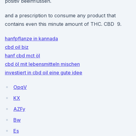
positiv beeinflussen.
and a prescription to consume any product that
contains even this minute amount of THC. CBD 9.
hanfpflanze in kannada
cbd oil biz
hanf cbd mct öl
cbd öl mit lebensmitteln mischen
investiert in cbd oil eine gute idee
OpqV
KX
AZFy
Bw
Es