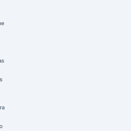
ne
as
s
ra
o