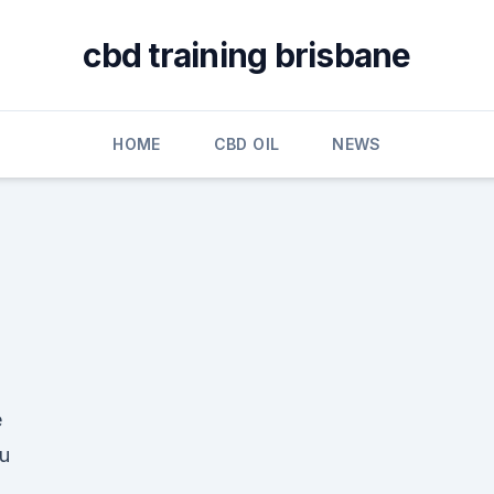
cbd training brisbane
HOME
CBD OIL
NEWS
e
éu
o