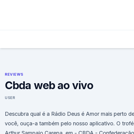
Skip
to
content
REVIEWS
Cbda web ao vivo
USER
Descubra qual é a Rádio Deus é Amor mais perto d
você, ouça-a também pelo nosso aplicativo. O trof
Arthur Sampaio Carepa, em - CBDA - Confederaçã