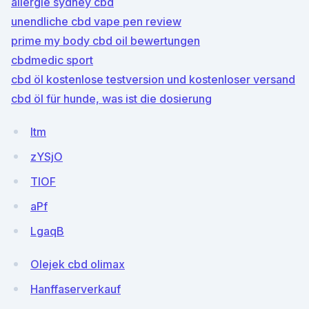
allergie sydney cbd
unendliche cbd vape pen review
prime my body cbd oil bewertungen
cbdmedic sport
cbd öl kostenlose testversion und kostenloser versand
cbd öl für hunde, was ist die dosierung
ltm
zYSjO
TlOF
aPf
LgaqB
Olejek cbd olimax
Hanffaserverkauf