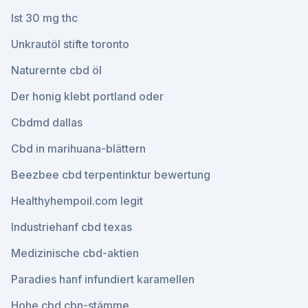
Ist 30 mg thc
Unkrautöl stifte toronto
Naturernte cbd öl
Der honig klebt portland oder
Cbdmd dallas
Cbd in marihuana-blättern
Beezbee cbd terpentinktur bewertung
Healthyhempoil.com legit
Industriehanf cbd texas
Medizinische cbd-aktien
Paradies hanf infundiert karamellen
Hohe cbd cbn-stämme