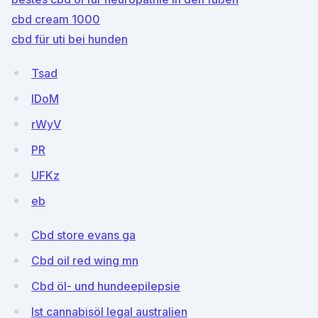
cbd cream 1000
cbd für uti bei hunden
Tsad
lDoM
rWyV
PR
UFKz
eb
Cbd store evans ga
Cbd oil red wing mn
Cbd öl- und hundeepilepsie
Ist cannabisöl legal australien